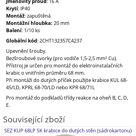
Jmenovitý proud
: 16 A
Krytí
: IP40
Montáž
: zapuštěná
Montážní hloubka:
20 mm
Balení
: 1/10 ks
Globální kód
: 2CHT132357C4237
Upevnění šrouby.
Bezšroubové svorky (pro vodiče 1,5-2,5 mm² Cu).
Přístroj je určen pro montáž do elektroinstalačních
krabic o vnitřním průměru 68 mm.
Při montáži do dutých příček použijte krabice KUL 68-
45/LD, KPRL 68-70/LD nebo KPR 68/71L
Pro montáž do podkladů třídy reakce na oheň B, C, D,
E.
Související zboží
SEZ KUP 68LP SK krabice do dutých stěn (sádrokartonu)