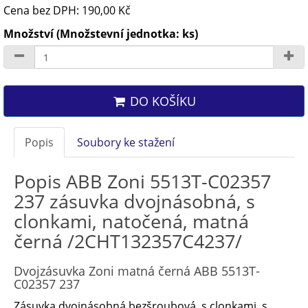
Cena bez DPH: 190,00 Kč
Množství (Množstevní jednotka: ks)
DO KOŠÍKU
Popis
Soubory ke stažení
Popis ABB Zoni 5513T-C02357
237 zásuvka dvojnásobná, s
clonkami, natočená, matná
černá /2CHT132357C4237/
Dvojzásuvka Zoni matná černá ABB 5513T-
C02357 237
Zásuvka dvojnásobná bezšroubová, s clonkami, s