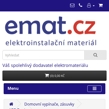
Váš spolehlivý dodavatel elektromateriálu
(0) 0,00 KČ
Menu
Domovní vypínače, zásuvky