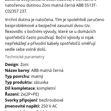
natočenou dutinou Zoni matná černá ABB 5513T-
C02357 237.
Vrchní dutina je natočena. Tím je spolehlivě zaručeno
bezproblémové a bezpečné zasunutí dvou tzv.
flexovidlic s bočními vývody, které se u domácích
spotřebičů často používají. Boční vývody si nijak
nepřekážejí a přívodní kabely spotřebičů směřují
vedle sebe volně dolů.
Technické parametry
Design
: Zoni
Název barvy
: ABB matná černá
Typ povrchu
: matný
Typ produktu
: zásuvka
Díl kompletace
: kompletní
Řazení:
2x(2P+PE)
Svorky připojení
: bezšroubové
Jmenovité napětí:
250 V AC