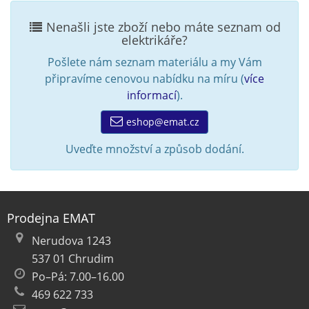
Nenašli jste zboží nebo máte seznam od
elektrikáře?
Pošlete nám seznam materiálu a my Vám
připravíme cenovou nabídku na míru (
více
informací
).
eshop@emat.cz
Uveďte množství a způsob dodání.
Prodejna EMAT
Nerudova 1243
537 01 Chrudim
Po–Pá: 7.00–16.00
469 622 733