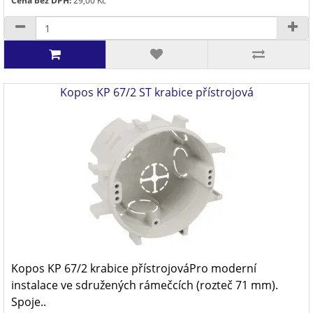
Cena bez DPH:
29,00 Kč
Kopos KP 67/2 ST krabice přístrojová
Kopos KP 67/2 krabice přístrojováPro moderní
instalace ve sdružených rámečcích (rozteč 71 mm).
Spoje..