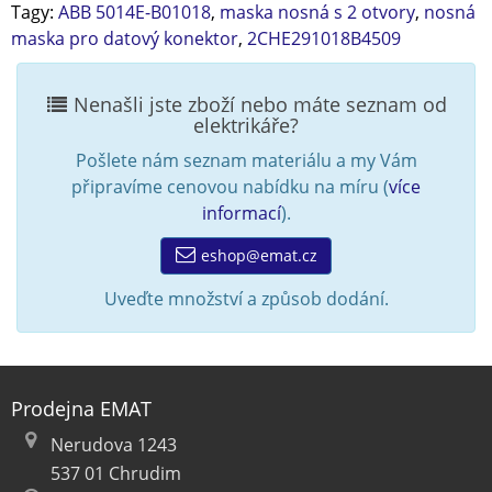
Tagy:
ABB 5014E-B01018
,
maska nosná s 2 otvory
,
nosná
maska pro datový konektor
,
2CHE291018B4509
Nenašli jste zboží nebo máte seznam od
elektrikáře?
Pošlete nám seznam materiálu a my Vám
připravíme cenovou nabídku na míru (
více
informací
).
eshop@emat.cz
Uveďte množství a způsob dodání.
Prodejna EMAT
Nerudova 1243
537 01 Chrudim