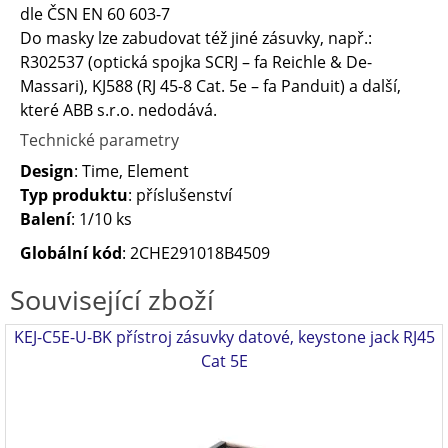
dle ČSN EN 60 603-7
Do masky lze zabudovat též jiné zásuvky, např.:
R302537 (optická spojka SCRJ – fa Reichle & De-
Massari), KJ588 (RJ 45-8 Cat. 5e – fa Panduit) a další,
které ABB s.r.o. nedodává.
Technické parametry
Design
: Time, Element
Typ produktu
: příslušenství
Balení
: 1/10 ks
Globální kód
: 2CHE291018B4509
Související zboží
KEJ-C5E-U-BK přístroj zásuvky datové, keystone jack RJ45
Cat 5E