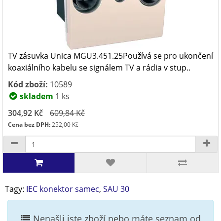
TV zásuvka Unica MGU3.451.25Používá se pro ukončení
koaxiálního kabelu se signálem TV a rádia v stup..
Kód zboží:
10589
skladem
1 ks
304,92 Kč
609,84 Kč
Cena bez DPH:
252,00 Kč
Tagy:
IEC konektor samec
,
SAU 30
Nenašli jste zboží nebo máte seznam od