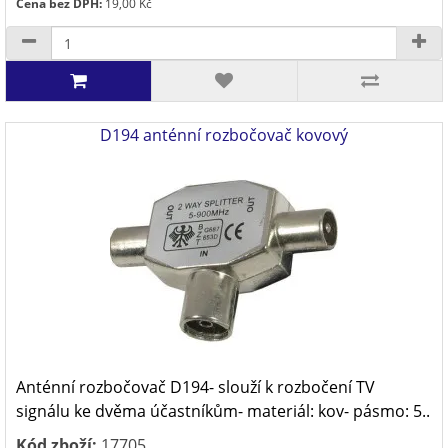
Cena bez DPH:
19,00 Kč
D194 anténní rozbočovač kovový
Anténní rozbočovač D194- slouží k rozbočení TV
signálu ke dvěma účastníkům- materiál: kov- pásmo: 5..
Kód zboží:
17705