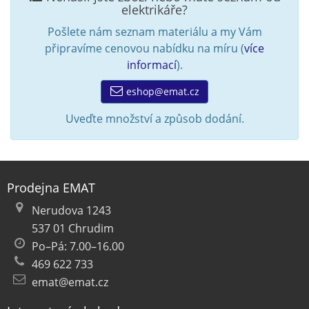
elektrikáře?
Pošlete nám seznam materiálu a my Vám
připravíme cenovou nabídku na míru (
více
informací
).
eshop@emat.cz
Uveďte množství a způsob dodání.
Prodejna EMAT
Nerudova 1243
537 01 Chrudim
Po–Pá: 7.00–16.00
469 622 733
emat@emat.cz