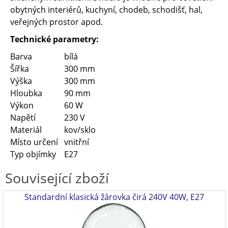
obytných interiérů, kuchyní, chodeb, schodišť, hal,
veřejných prostor apod.
Technické parametry:
Barva
bílá
Šířka
300 mm
Výška
300 mm
Hloubka
90 mm
Výkon
60 W
Napětí
230 V
Materiál
kov/sklo
Místo určení
vnitřní
Typ objímky
E27
Související zboží
Standardní klasická žárovka čirá 240V 40W, E27