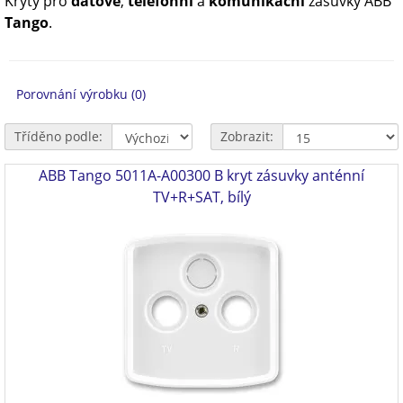
Kryty pro
datové
,
telefonní
a
komunikační
zásuvky ABB
Tango
.
Porovnání výrobku (0)
Tříděno podle:
Zobrazit:
ABB Tango 5011A-A00300 B kryt zásuvky anténní
TV+R+SAT, bílý