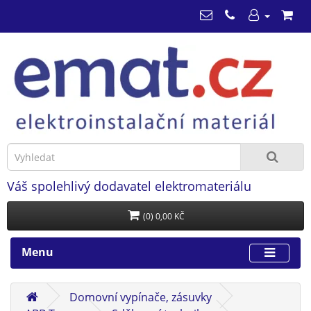
Váš spolehlivý dodavatel elektromateriálu
(0) 0,00 KČ
Menu
Domovní vypínače, zásuvky