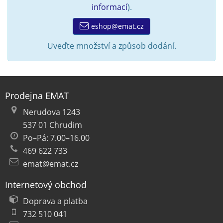
informací
).
eshop@emat.cz
Uveďte množství a způsob dodání.
Prodejna EMAT
Nerudova 1243
537 01 Chrudim
Po–Pá: 7.00–16.00
469 622 733
emat@emat.cz
Internetový obchod
Doprava a platba
732 510 041