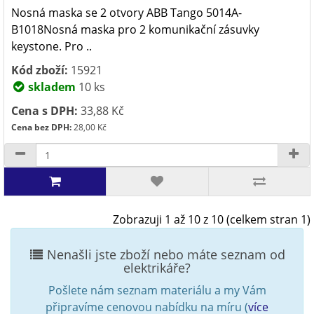
Nosná maska se 2 otvory ABB Tango 5014A-
B1018Nosná maska pro 2 komunikační zásuvky
keystone. Pro ..
Kód zboží:
15921
skladem
10 ks
Cena s DPH:
33,88 Kč
Cena bez DPH:
28,00 Kč
Zobrazuji 1 až 10 z 10 (celkem stran 1)
Nenašli jste zboží nebo máte seznam od
elektrikáře?
Pošlete nám seznam materiálu a my Vám
připravíme cenovou nabídku na míru (
více