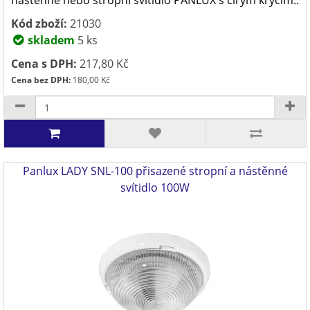
nástěnné nebo stropní svítidlo PANLUX s čírým krycím..
Kód zboží:
21030
skladem
5 ks
Cena s DPH:
217,80 Kč
Cena bez DPH:
180,00 Kč
Panlux LADY SNL-100 přisazené stropní a nástěnné
svítidlo 100W