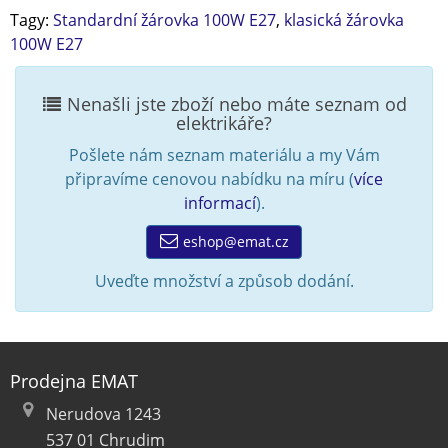
Tagy:
Standardní žárovka 100W E27
,
klasická žárovka
100W E27
Nenašli jste zboží nebo máte seznam od
elektrikáře?
Pošlete nám seznam materiálu a my Vám
připravíme cenovou nabídku na míru (
více
informací
).
eshop@emat.cz
Uveďte množství a způsob dodání.
Prodejna EMAT
Nerudova 1243
537 01 Chrudim