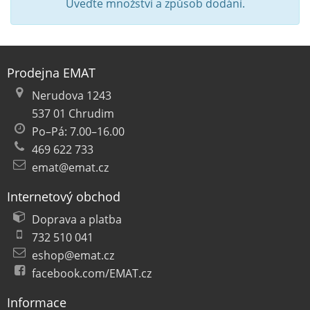
Uveďte množství a způsob dodání.
Prodejna EMAT
Nerudova 1243
537 01 Chrudim
Po–Pá: 7.00–16.00
469 622 733
emat@emat.cz
Internetový obchod
Doprava a platba
732 510 041
eshop@emat.cz
facebook.com/EMAT.cz
Informace