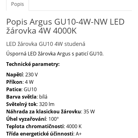
Popis
Popis Argus GU10-4W-NW LED
žárovka 4W 4000K
LED žárovka GU10 4W studená
Úsporná LED žárovka Argus s paticí GU10.
Technické parametry:
Napětí
: 230 V
Příkon
: 4 W
Patice
: GU10
Barva světla
: bílá
Světelný tok
: 320 lm
Náhrada za klasickou žárovku
: 35 W
Úhel vyzařování
: 100°
Teplota chromatičnosti
: 4000 K
Třída energetické účinnosti
: A+