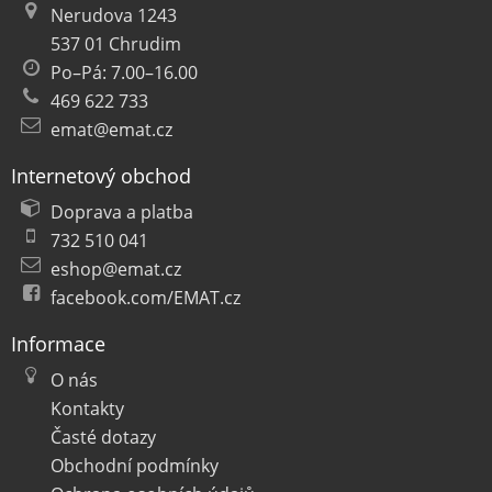
Nerudova 1243
537 01 Chrudim
Po–Pá: 7.00–16.00
469 622 733
emat@emat.cz
Internetový obchod
Doprava a platba
732 510 041
eshop@emat.cz
facebook.com/EMAT.cz
Informace
O nás
Kontakty
Časté dotazy
Obchodní podmínky