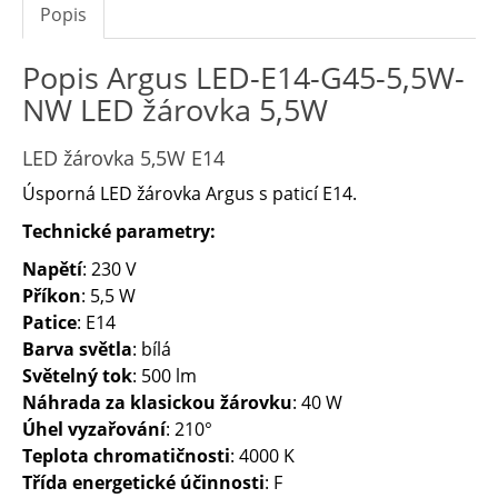
Popis
Popis Argus LED-E14-G45-5,5W-
NW LED žárovka 5,5W
LED žárovka 5,5W E14
Úsporná LED žárovka Argus s paticí E14.
Technické parametry:
Napětí
: 230 V
Příkon
: 5,5 W
Patice
: E14
Barva světla
: bílá
Světelný tok
: 500 lm
Náhrada za klasickou žárovku
: 40 W
Úhel vyzařování
: 210°
Teplota chromatičnosti
: 4000 K
Třída energetické účinnosti
: F