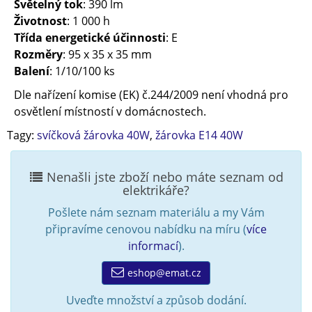
Světelný tok
: 390 lm
Životnost
: 1 000 h
Třída energetické účinnosti
: E
Rozměry
: 95 x 35 x 35 mm
Balení
: 1/10/100 ks
Dle nařízení komise (EK) č.244/2009 není vhodná pro
osvětlení místností v domácnostech.
Tagy:
svíčková žárovka 40W
,
žárovka E14 40W
Nenašli jste zboží nebo máte seznam od
elektrikáře?
Pošlete nám seznam materiálu a my Vám
připravíme cenovou nabídku na míru (
více
informací
).
eshop@emat.cz
Uveďte množství a způsob dodání.