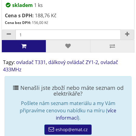
skladem
1 ks
Cena s DPH:
188,76 Kč
Cena bez DPH:
156,00 Kč
Tagy:
ovladač T331
,
dálkový ovládač ZY1-2
,
ovladač
433MHz
Nenašli jste zboží nebo máte seznam od
elektrikáře?
Pošlete nám seznam materiálu a my Vám
připravíme cenovou nabídku na míru (
více
informací
).
eshop@emat.cz