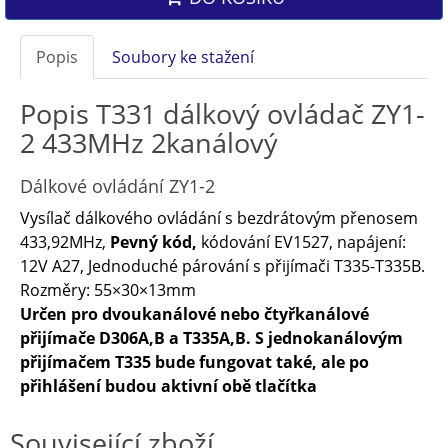
Popis
Soubory ke stažení
Popis T331 dálkový ovládač ZY1-
2 433MHz 2kanálový
Dálkové ovládání ZY1-2
Vysílač dálkového ovládání s bezdrátovým přenosem
433,92MHz,
Pevný kód,
kódování EV1527, napájení:
12V A27, Jednoduché párování s přijímači T335-T335B.
Rozměry: 55×30×13mm
Určen pro dvoukanálové nebo čtyřkanálové
přijímače D306A,B a T335A,B. S jednokanálovým
přijímačem T335 bude fungovat také, ale po
přihlášení budou aktivní obě tlačítka
Související zboží