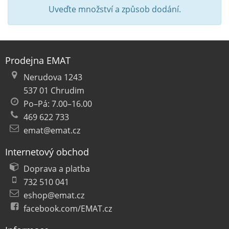
Uveďte množství a způsob dodání.
Prodejna EMAT
Nerudova 1243
537 01 Chrudim
Po–Pá: 7.00–16.00
469 622 733
emat@emat.cz
Internetový obchod
Doprava a platba
732 510 041
eshop@emat.cz
facebook.com/EMAT.cz