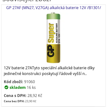
GP 27AF (MN27, V27GA) alkalická baterie 12V /B1301/
12V baterie 27ATyto speciální alkalické baterie díky
jedinečné konstrukci poskytují řádově vyšší n..
Kód zboží:
91060
skladem
16 ks
Cena s DPH:
28,92 Kč
Cena bez DPH:
23,90 Kč