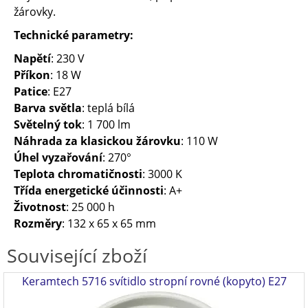
žárovky.
Technické parametry:
Napětí
: 230 V
Příkon
: 18 W
Patice
: E27
Barva světla
: teplá bílá
Světelný tok
: 1 700 lm
Náhrada za klasickou žárovku
: 110 W
Úhel vyzařování
: 270°
Teplota chromatičnosti
: 3000 K
Třída energetické účinnosti
: A+
Životnost
: 25 000 h
Rozměry
: 132 x 65 x 65 mm
Související zboží
Keramtech 5716 svítidlo stropní rovné (kopyto) E27