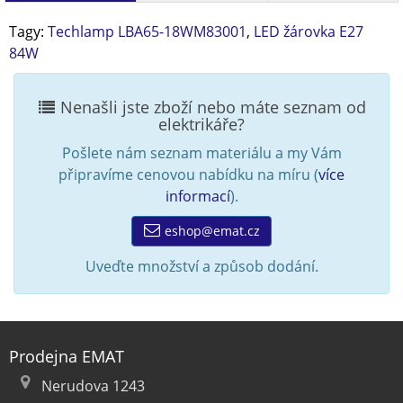
Tagy:
Techlamp LBA65-18WM83001
,
LED žárovka E27
84W
Nenašli jste zboží nebo máte seznam od
elektrikáře?
Pošlete nám seznam materiálu a my Vám
připravíme cenovou nabídku na míru (
více
informací
).
eshop@emat.cz
Uveďte množství a způsob dodání.
Prodejna EMAT
Nerudova 1243