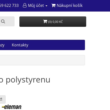
69 622 733
Můj účet
Nákupní košík
(0) 0,00 KČ
azy
Kontakty
 polystyrenu
: