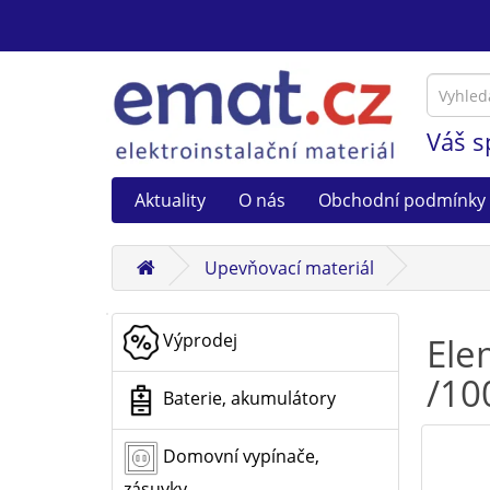
Váš s
Aktuality
O nás
Obchodní podmínky
Upevňovací materiál
Výprodej
Ele
/10
Baterie, akumulátory
Domovní vypínače,
zásuvky