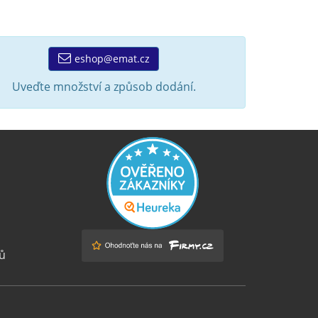
eshop@emat.cz
Uveďte množství a způsob dodání.
ů