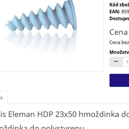
Kód zbož
EAN:
859
Dostupn
Cena 
Cena bez
Množství
is
is Eleman HDP 23x50 hmoždinka do
ždinka do polystyrenu