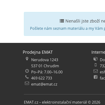
Nenašli jste zboží 
Pošlete nám seznam materiálu a my Vám p
Prodejna EMAT
Intern
Nerudova 1243
Do
537 01 Chrudim
73
Po–Pá: 7.00–16.00
es
469 622 733
fa
emat@emat.cz
EMAT.cz – elektroinstalační materiál © 2026