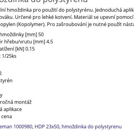
lní hmoždinka pro použití do polystyrénu. Jednoduchá apli
váku. Určené pro lehké kotvení. Materiál se upevní pomocí 
opylen (Kopolymer). Pro zašroubování je nutné použít násta
 hmoždinky [mm]
50
r hřebu/vrutu [mm]
4.5
atížení [kN]
0.15
 1/
25ks
:
styrén
y
áročná montáž
lá aplikace
á cena
leman 1000980
,
HDP 23x50
,
hmoždinka do polystyrenu