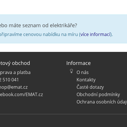
nebo máte seznam od elektrikáře?
řipravíme cenovou nabídku na míru (
více informací
).
etový obchod
Informace
prava a platba
O nás
2 510 041
Kontakty
hop@emat.cz
Časté dotazy
cebook.com/EMAT.cz
Obchodní podmínky
Ochrana osobních údaj