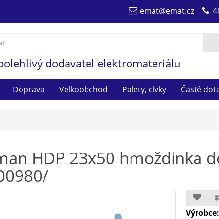
emat@emat.cz
4
polehlivý dodavatel elektromateriálu
Doprava
Velkoobchod
Palety, cívky
Časté dot
man HDP 23x50 hmoždinka do
00980/
Výrobce