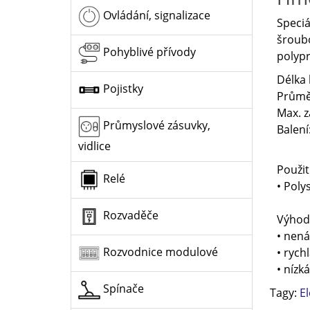
Ovládání, signalizace
Speciá
šroubo
Pohyblivé přívody
polypr
Délka
Pojistky
Průmě
Max. z
Průmyslové zásuvky,
Balení:
vidlice
Použití
Relé
• Poly
Rozvaděče
Výhod
• nen
Rozvodnice modulové
• rych
• nízk
Spínače
Tagy:
E