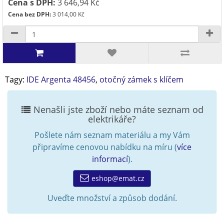
Cena s DPH:
3 646,94 Kč
Cena bez DPH:
3 014,00 Kč
Tagy:
IDE Argenta 48456
,
otočný zámek s klíčem
Nenašli jste zboží nebo máte seznam od
elektrikáře?
Pošlete nám seznam materiálu a my Vám
připravíme cenovou nabídku na míru (
více
informací
).
eshop@emat.cz
Uveďte množství a způsob dodání.