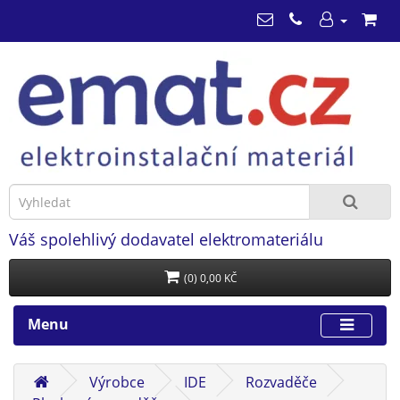
Váš spolehlivý dodavatel elektromateriálu
(0) 0,00 KČ
Menu
Výrobce
IDE
Rozvaděče