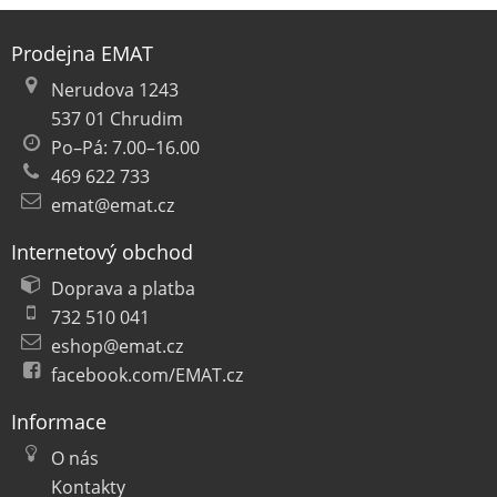
Prodejna EMAT
Nerudova 1243
537 01 Chrudim
Po–Pá: 7.00–16.00
469 622 733
emat@emat.cz
Internetový obchod
Doprava a platba
732 510 041
eshop@emat.cz
facebook.com/EMAT.cz
Informace
O nás
Kontakty