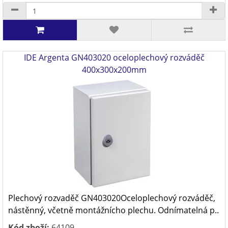
IDE Argenta GN403020 oceloplechový rozváděč
400x300x200mm
Plechový rozvaděč GN403020Oceloplechový rozváděč,
nástěnný, včetně montážnícho plechu. Odnímatelná p..
Kód zboží:
64109