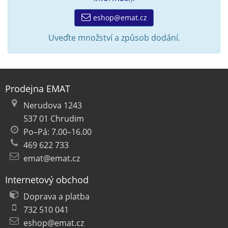
eshop@emat.cz
Uveďte množství a způsob dodání.
Prodejna EMAT
Nerudova 1243
537 01 Chrudim
Po–Pá: 7.00–16.00
469 622 733
emat@emat.cz
Internetový obchod
Doprava a platba
732 510 041
eshop@emat.cz