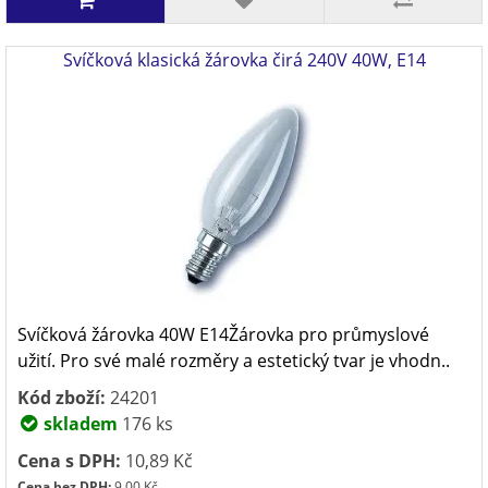
Svíčková klasická žárovka čirá 240V 40W, E14
Svíčková žárovka 40W E14Žárovka pro průmyslové
užití. Pro své malé rozměry a estetický tvar je vhodn..
Kód zboží:
24201
skladem
176 ks
Cena s DPH:
10,89 Kč
Cena bez DPH:
9,00 Kč