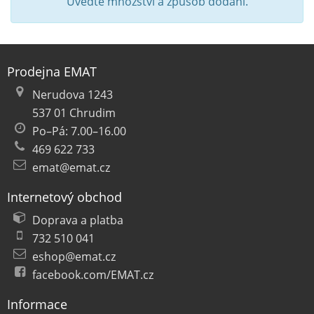
Uveďte množství a způsob dodání.
Prodejna EMAT
Nerudova 1243
537 01 Chrudim
Po–Pá: 7.00–16.00
469 622 733
emat@emat.cz
Internetový obchod
Doprava a platba
732 510 041
eshop@emat.cz
facebook.com/EMAT.cz
Informace