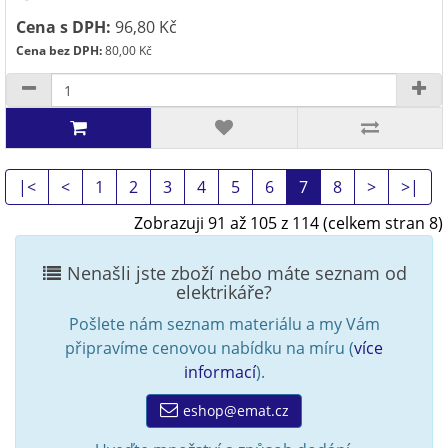
Cena s DPH:
96,80 Kč
Cena bez DPH:
80,00 Kč
|<
<
1
2
3
4
5
6
7
8
>
>|
Zobrazuji 91 až 105 z 114 (celkem stran 8)
Nenašli jste zboží nebo máte seznam od
elektrikáře?
Pošlete nám seznam materiálu a my Vám
připravíme cenovou nabídku na míru (
více
informací
).
eshop@emat.cz