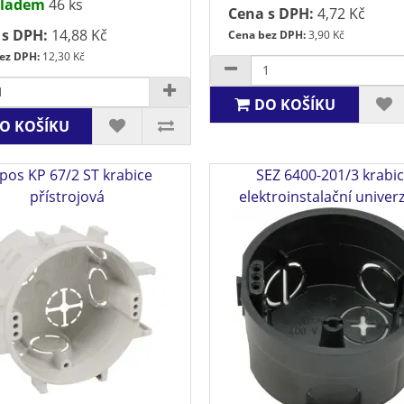
ladem
46 ks
Cena s DPH:
4,72 Kč
 s DPH:
14,88 Kč
Cena bez DPH:
3,90 Kč
ez DPH:
12,30 Kč
DO KOŠÍKU
O KOŠÍKU
pos KP 67/2 ST krabice
SEZ 6400-201/3 krabi
přístrojová
elektroinstalační univerz