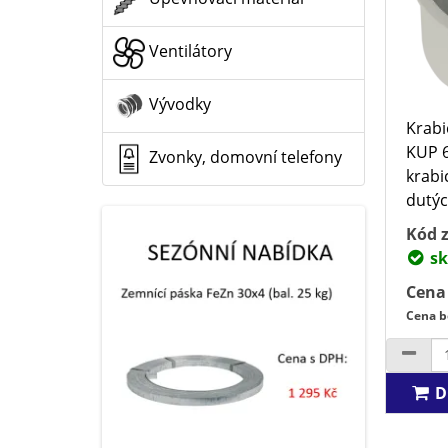
Ventilátory
Vývodky
Krabi
KUP 
Zvonky, domovní telefony
krabi
dutýc
Kód z
sk
Cena
Cena b
D