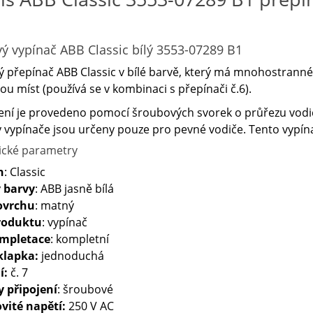
vý vypínač ABB Classic bílý 3553-07289 B1
ý přepínač ABB Classic v bílé barvě, který má mnohostranné v
ou míst (používá se v kombinaci s přepínači č.6).
ení je provedeno pomocí šroubových svorek o průřezu vodičů
 vypínače jsou určeny pouze pro pevné vodiče. Tento vypína
ické parametry
n
: Classic
 barvy
: ABB jasně bílá
ovrchu
: matný
roduktu
: vypínač
ompletace
: kompletní
klapka:
jednoduchá
í:
č. 7
y připojení
: šroubové
vité napětí:
250 V AC