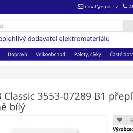
emat@emat.cz
4
polehlivý dodavatel elektromateriálu
Doprava
Velkoobchod
Palety, cívky
Časté dot
 Classic 3553-07289 B1 přepín
ě bílý
Výrobce