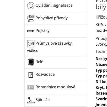
bílý
Ovládání, signalizace
Křížo
Pohyblivé přívody
Křížov
než dv
Pojistky
Připoj
Průmyslové zásuvky,
Svorky
vidlice
Techn
Desig
Relé
Název
Typ p
Rozvaděče
Typ p
Díl k
Rozvodnice modulové
Kryt, 
Řazen
Svork
Spínače
Jmeno