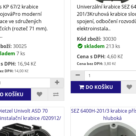
 KP 67/2 krabice
Univerzální krabice SEZ 6
rojováPro moderní
201/3Kruhová krabice slou
lace ve sdružených
spojení, odbočení rozvod
cích (rozteč 71 mm).
elektroinstala..
..
Kód zboží:
30030
boží:
30025
skladem
213 ks
ladem
7 ks
Cena s DPH:
4,60 Kč
 s DPH:
16,94 Kč
Cena bez DPH:
3,80 Kč
ez DPH:
14,00 Kč
DO KOŠÍKU
O KOŠÍKU
ietzel Univolt ASD 70
SEZ 6400H-201/3 krabice pří
instalační krabice /020912/
hluboká