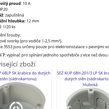
vitý proud
: 10 A
 IP20
áž
: zapuštěná
žní hloubka:
12 mm
í
: 1/20 ks
ění šrouby.
vé svorky (pro vodiče 1-2,5 mm²).
e 3553 jsou určeny pouze pro elektroinstalace s pevnými v
í 7
: vypínač pro spínání jednoho spotřebiče z více než dvou 
isející zboží
 68LP SK krabice do dutých
SEZ KUP 68H-201/3 LP SK kr
stěn (sádrokartonu)
dutých stěn (sádrokarto
hluboká