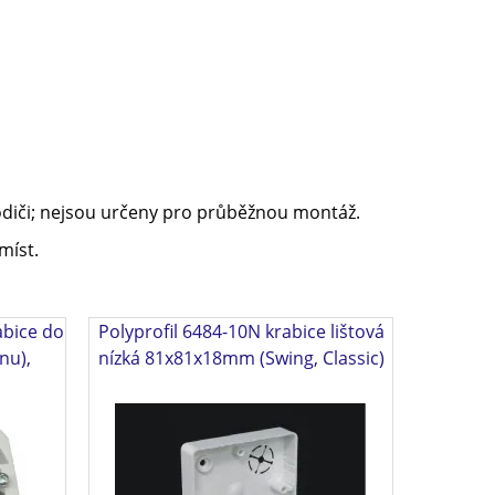
odiči; nejsou určeny pro průběžnou montáž.
míst.
abice do
Polyprofil 6484-10N krabice lištová
nu),
nízká 81x81x18mm (Swing, Classic)