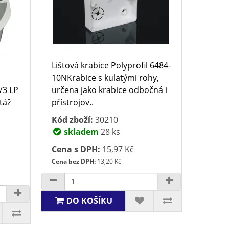
Lištová krabice Polyprofil 6484-
10NKrabice s kulatými rohy,
/3 LP
určena jako krabice odbočná i
táž
přístrojov..
Kód zboží:
30210
skladem
28 ks
Cena s DPH:
15,97 Kč
Cena bez DPH:
13,20 Kč
DO KOŠÍKU