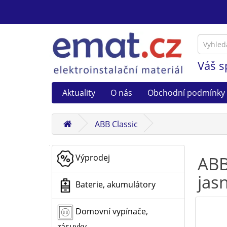
Váš s
Aktuality
O nás
Obchodní podmínky
ABB Classic
Výprodej
ABB
jasn
Baterie, akumulátory
Domovní vypínače,
zásuvky