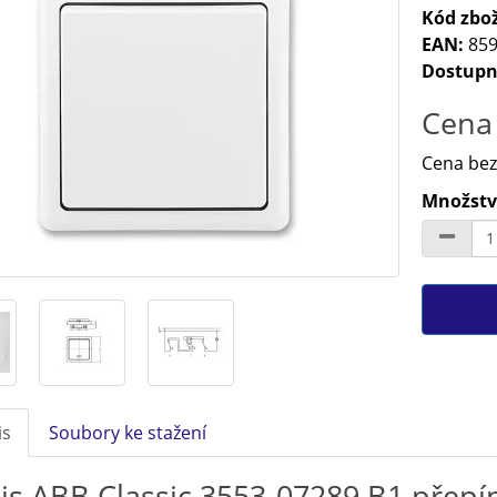
Kód zbož
EAN:
859
Dostupn
Cena 
Cena bez
Množství
is
Soubory ke stažení
is ABB Classic 3553-07289 B1 přepín