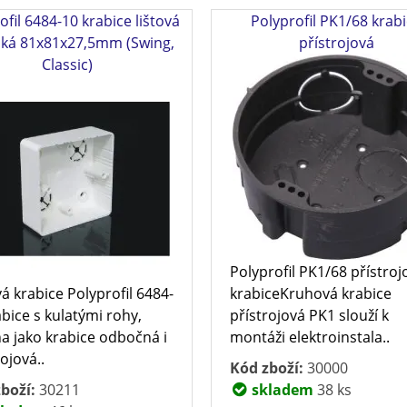
ofil 6484-10 krabice lištová
Polyprofil PK1/68 krab
ká 81x81x27,5mm (Swing,
přístrojová
Classic)
Polyprofil PK1/68 přístroj
vá krabice Polyprofil 6484-
krabiceKruhová krabice
bice s kulatými rohy,
přístrojová PK1 slouží k
a jako krabice odbočná i
montáži elektroinstala..
ojová..
Kód zboží:
30000
boží:
30211
skladem
38 ks