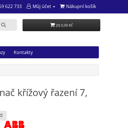
69 622 733
Můj účet
Nákupní košík
(0) 0,00 KČ
azy
Kontakty
ač křížový řazení 7,
: