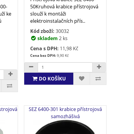
400-
50Kruhová krabice přístrojová
ží ke
slouží k montáži
ů
elektroinstalačních přís..
Kód zboží:
30032
skladem
2 ks
Cena s DPH:
11,98 Kč
Cena bez DPH:
9,90 Kč
DO KOŠÍKU
strojová
SEZ 6400-301 krabice přístrojová
samozhášivá