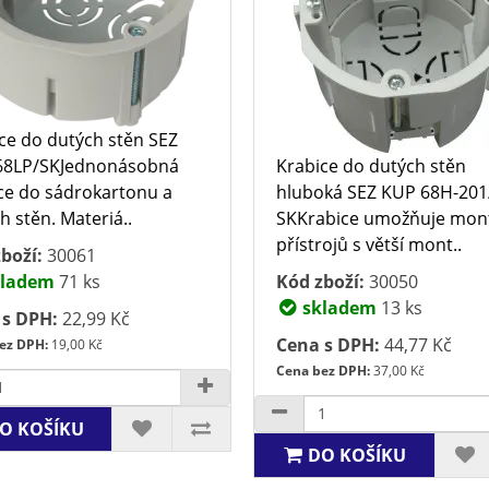
ce do dutých stěn SEZ
68LP/SKJednonásobná
Krabice do dutých stěn
ce do sádrokartonu a
hluboká SEZ KUP 68H-201
h stěn. Materiá..
SKKrabice umožňuje mon
přístrojů s větší mont..
boží:
30061
ladem
71 ks
Kód zboží:
30050
skladem
13 ks
 s DPH:
22,99 Kč
Cena s DPH:
44,77 Kč
ez DPH:
19,00 Kč
Cena bez DPH:
37,00 Kč
O KOŠÍKU
DO KOŠÍKU