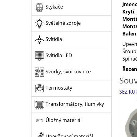
Jmeno
Stykače
Krytí
:
Mont
Světelné zdroje
Montá
Balen
Svítidla
Upevn
Šroubo
Svítidla LED
Spínač
Řazen
Svorky, svorkovnice
Souv
Termostaty
SEZ KUP
Transformátory, tlumivky
Úložný materiál
Upevňovací materiál