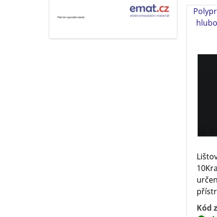
Polypr
hlubo
Lišto
10Kra
určen
přístr
Kód z