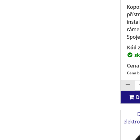
Kopos
příst
insta
rámeč
Spoje
Kód z
sk
Cena
Cena b
D
D
elektro