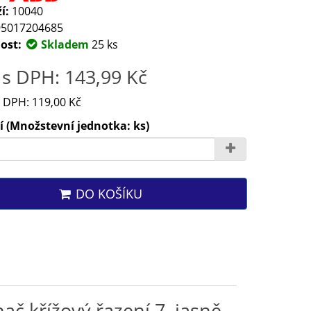
í:
10040
5017204685
ost:
Skladem
25 ks
s DPH: 143,99 Kč
 DPH: 119,00 Kč
 (Množstevní jednotka: ks)
DO KOŠÍKU
ač křížový řazení 7, jasně