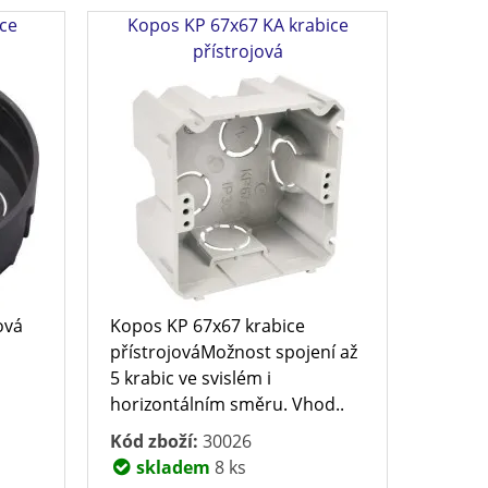
ice
Kopos KP 67x67 KA krabice
přístrojová
ová
Kopos KP 67x67 krabice
přístrojováMožnost spojení až
5 krabic ve svislém i
horizontálním směru. Vhod..
Kód zboží:
30026
skladem
8 ks