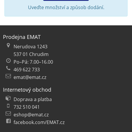
Uveďte množství a způsob dodání.
Prodejna EMAT
Nerudova 1243
537 01 Chrudim
Po–Pá: 7.00–16.00
469 622 733
emat@emat.cz
Internetový obchod
Doprava a platba
732 510 041
eshop@emat.cz
facebook.com/EMAT.cz