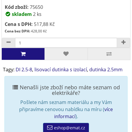
Kód zboží:
75650
skladem
2 ks
Cena s DPH:
517,88 Kč
Cena bez DPH:
428,00 Kč
Tagy:
DI 2.5-8
,
lisovací dutinka s izolací
,
dutinka 2.5mm
Nenašli jste zboží nebo máte seznam od
elektrikáře?
Pošlete nám seznam materiálu a my Vám
připravíme cenovou nabídku na míru (
více
informací
).
eshop@emat.cz