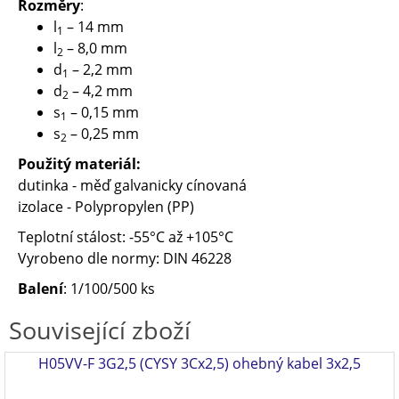
Rozměry
:
l
– 14 mm
1
l
– 8,0 mm
2
d
– 2,2 mm
1
d
– 4,2 mm
2
s
– 0,15 mm
1
s
– 0,25 mm
2
Použitý materiál:
dutinka - měď galvanicky cínovaná
izolace - Polypropylen (PP)
Teplotní stálost: -55°C až +105°C
Vyrobeno dle normy: DIN 46228
Balení
: 1/100/500 ks
Související zboží
H05VV-F 3G2,5 (CYSY 3Cx2,5) ohebný kabel 3x2,5