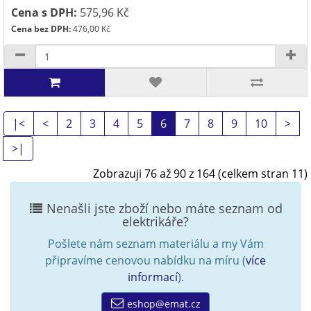
Cena s DPH:
575,96 Kč
Cena bez DPH:
476,00 Kč
|<
<
2
3
4
5
6
7
8
9
10
>
>|
Zobrazuji 76 až 90 z 164 (celkem stran 11)
Nenašli jste zboží nebo máte seznam od
elektrikáře?
Pošlete nám seznam materiálu a my Vám
připravíme cenovou nabídku na míru (
více
informací
).
eshop@emat.cz