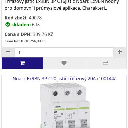
Třífázový jistič Ex9BN 3P C16Jistič Noark Ex9BN hodný
pro domovní i průmyslové aplikace. Charakteri..
Kód zboží:
49078
skladem
6 ks
Cena s DPH:
309,76 Kč
Cena bez DPH:
256,00 Kč
Noark Ex9BN 3P C20 jistič třífázový 20A /100144/