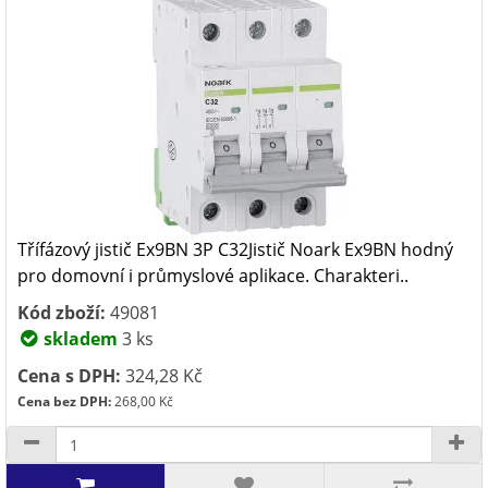
Třífázový jistič Ex9BN 3P C32Jistič Noark Ex9BN hodný
pro domovní i průmyslové aplikace. Charakteri..
Kód zboží:
49081
skladem
3 ks
Cena s DPH:
324,28 Kč
Cena bez DPH:
268,00 Kč