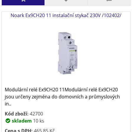
Noark Ex9CH20 11 instalační stykač 230V /102402/
Modulární relé Ex9CH20 11Modulární relé Ex9CH20
jsou určeny zejména do domovních a průmyslových
in..
Kód zboží:
42700
skladem
10 ks
Cena s DPH:
465,85 Kč