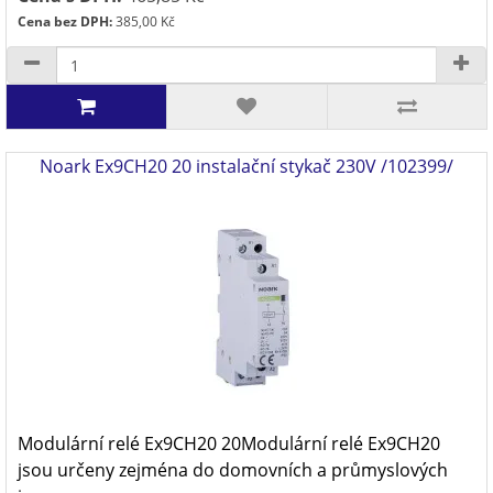
Cena bez DPH:
385,00 Kč
Noark Ex9CH20 20 instalační stykač 230V /102399/
Modulární relé Ex9CH20 20Modulární relé Ex9CH20
jsou určeny zejména do domovních a průmyslových