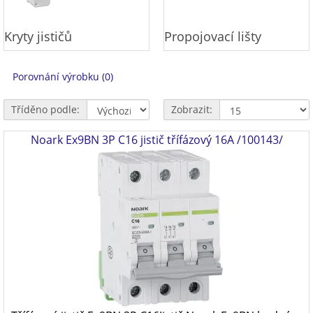
Kryty jističů
Propojovací lišty
Porovnání výrobku (0)
Tříděno podle:
Zobrazit:
Noark Ex9BN 3P C16 jistič třífázový 16A /100143/