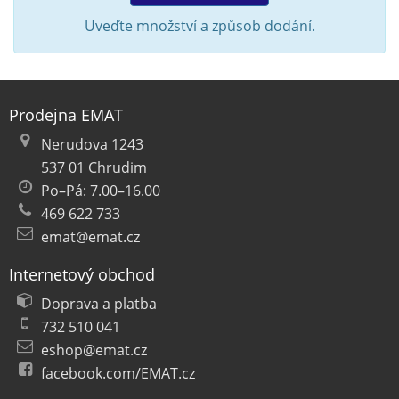
Uveďte množství a způsob dodání.
Prodejna EMAT
Nerudova 1243
537 01 Chrudim
Po–Pá: 7.00–16.00
469 622 733
emat@emat.cz
Internetový obchod
Doprava a platba
732 510 041
eshop@emat.cz
facebook.com/EMAT.cz