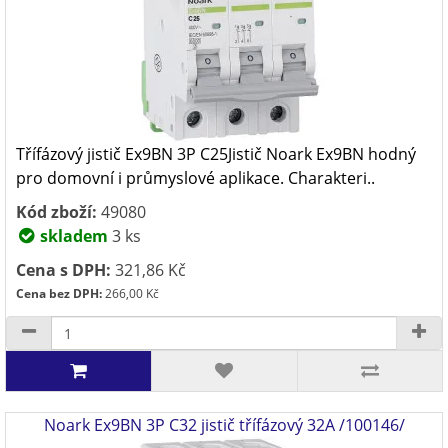
Třífázový jistič Ex9BN 3P C25Jistič Noark Ex9BN hodný
pro domovní i průmyslové aplikace. Charakteri..
Kód zboží:
49080
skladem
3 ks
Cena s DPH:
321,86 Kč
Cena bez DPH:
266,00 Kč
Noark Ex9BN 3P C32 jistič třífázový 32A /100146/