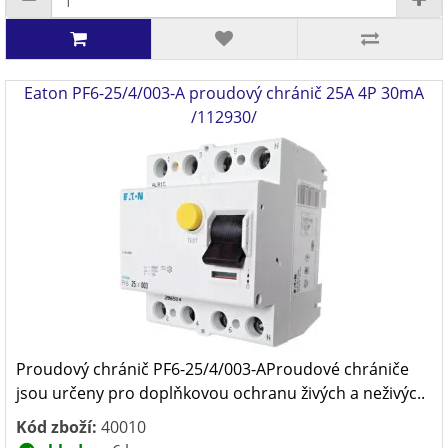
Eaton PF6-25/4/003-A proudový chránič 25A 4P 30mA
/112930/
Proudový chránič PF6-25/4/003-AProudové chrániče
jsou určeny pro doplňkovou ochranu živých a neživýc..
Kód zboží:
40010