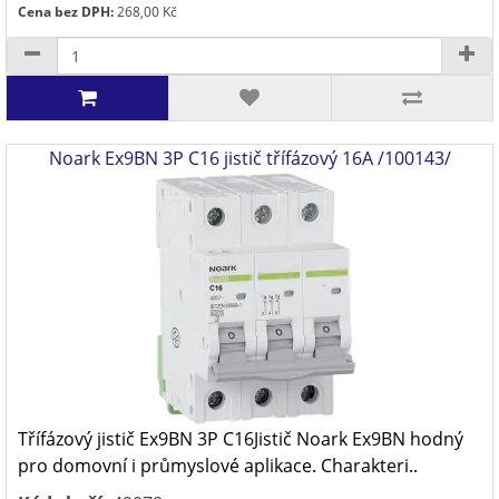
Cena bez DPH:
268,00 Kč
Noark Ex9BN 3P C16 jistič třífázový 16A /100143/
Třífázový jistič Ex9BN 3P C16Jistič Noark Ex9BN hodný
pro domovní i průmyslové aplikace. Charakteri..