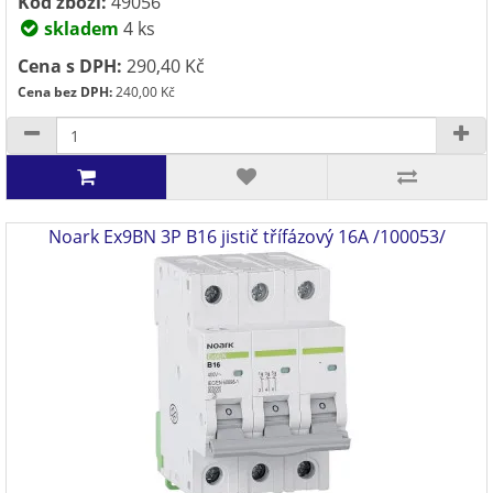
Kód zboží:
49056
skladem
4 ks
Cena s DPH:
290,40 Kč
Cena bez DPH:
240,00 Kč
Noark Ex9BN 3P B16 jistič třífázový 16A /100053/