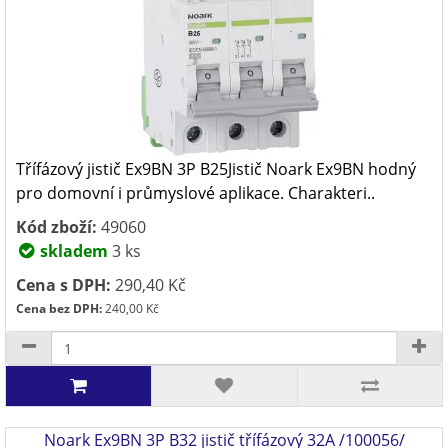
Třífázový jistič Ex9BN 3P B25Jistič Noark Ex9BN hodný
pro domovní i průmyslové aplikace. Charakteri..
Kód zboží:
49060
skladem
3 ks
Cena s DPH:
290,40 Kč
Cena bez DPH:
240,00 Kč
Noark Ex9BN 3P B32 jistič třífázový 32A /100056/