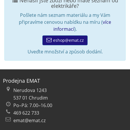
Nenašli jste zboží nebo máte seznam od
elektrikáře?
Pošlete nám seznam materiálu a my Vám
připravíme cenovou nabídku na míru (
více
informací
).
eshop@emat.cz
Uveďte množství a způsob dodání.
Prodejna EMAT
Nerudova 1243
537 01 Chrudim
Po–Pá: 7.00–16.00
469 622 733
emat@emat.cz