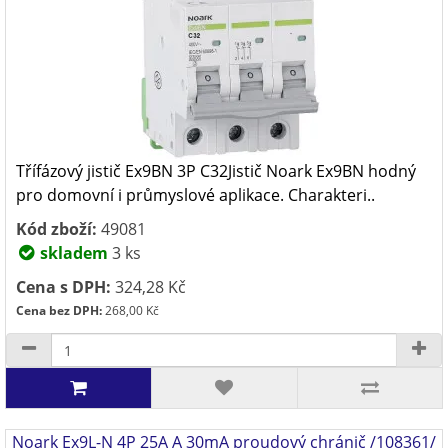
Třífázový jistič Ex9BN 3P C32Jistič Noark Ex9BN hodný
pro domovní i průmyslové aplikace. Charakteri..
Kód zboží:
49081
skladem
3 ks
Cena s DPH:
324,28 Kč
Cena bez DPH:
268,00 Kč
Noark Ex9L-N 4P 25A A 30mA proudový chránič /108361/