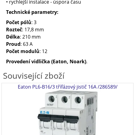
• rychlejší instalace - úspora času
Technické parametry:
Počet pólů
: 3
Rozteč
: 17,8 mm
Délka
: 210 mm
Proud
: 63 A
Počet modulů
: 12
Provedení vidlička (
Eaton, Noark)
.
Související zboží
Eaton PL6-B16/3 třífázový jistič 16A /286589/