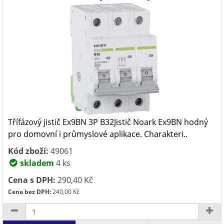
Třífázový jistič Ex9BN 3P B32Jistič Noark Ex9BN hodný
pro domovní i průmyslové aplikace. Charakteri..
Kód zboží:
49061
skladem
4 ks
Cena s DPH:
290,40 Kč
Cena bez DPH:
240,00 Kč