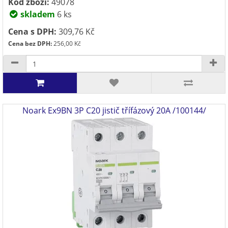
Kód zboží:
49078
skladem
6 ks
Cena s DPH:
309,76 Kč
Cena bez DPH:
256,00 Kč
Noark Ex9BN 3P C20 jistič třífázový 20A /100144/