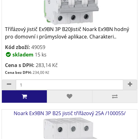
Třífázový jistič Ex9BN 3P B20Jistič Noark Ex9BN hodný
pro domovní i průmyslové aplikace. Charakteri..
Kód zboží:
49059
skladem
15 ks
Cena s DPH:
283,14 Kč
Cena bez DPH:
234,00 Kč
Noark Ex9BN 3P B25 jistič třífázový 25A /100055/