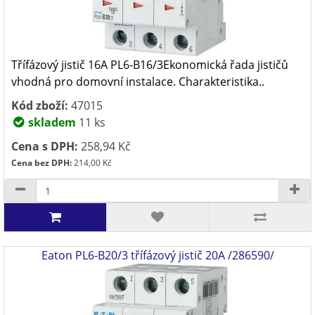
Třífázový jistič 16A PL6-B16/3Ekonomická řada jističů
vhodná pro domovní instalace. Charakteristika..
Kód zboží:
47015
skladem
11 ks
Cena s DPH:
258,94 Kč
Cena bez DPH:
214,00 Kč
Eaton PL6-B20/3 třífázový jistič 20A /286590/