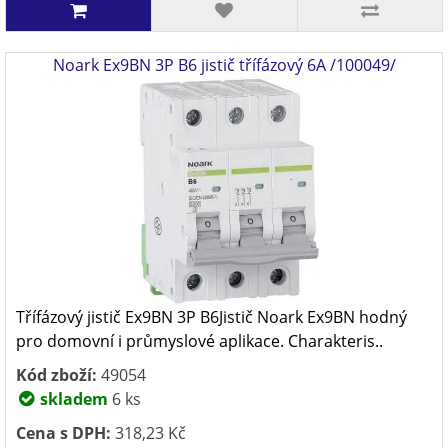
Noark Ex9BN 3P B6 jistič třífázový 6A /100049/
Třífázový jistič Ex9BN 3P B6Jistič Noark Ex9BN hodný
pro domovní i průmyslové aplikace. Charakteris..
Kód zboží:
49054
skladem
6 ks
Cena s DPH:
318,23 Kč