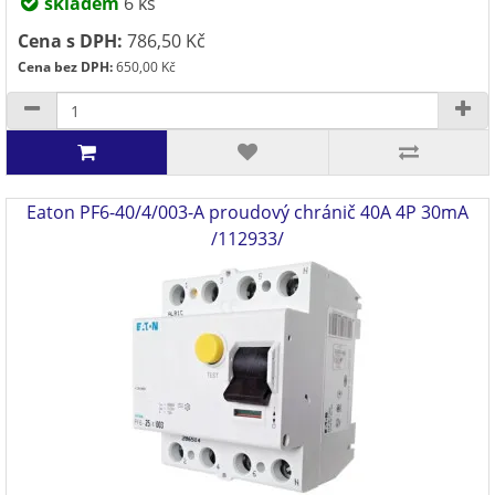
skladem
6 ks
Cena s DPH:
786,50 Kč
Cena bez DPH:
650,00 Kč
Eaton PF6-40/4/003-A proudový chránič 40A 4P 30mA
/112933/