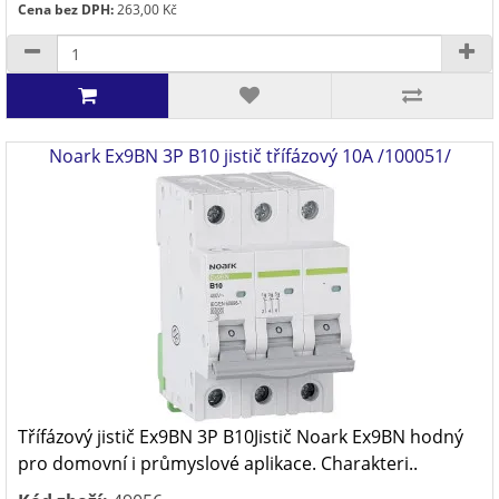
Cena bez DPH:
263,00 Kč
Noark Ex9BN 3P B10 jistič třífázový 10A /100051/
Třífázový jistič Ex9BN 3P B10Jistič Noark Ex9BN hodný
pro domovní i průmyslové aplikace. Charakteri..