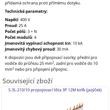
přídavná ochrana proti přímému dotyku.
Technické parametry:
Napětí
: 400 V
Proud
: 25 A
Počet pólů
: 3
+ N
Počet modulů
: 4
Jmenovitá vypínací schopnost Icn
: 10 kA
Jmenovitý chybový proud
: 30 mA
K dispozici jsou dvě připojovací svorky; přední pro
2
vodiče do průřezu 25 mm
, zadní pro vodiče do 10
2
mm
nebo pro připojení přípojnic.
Související zboží
S-3L-210/10 propojovací lišta 3P 12M kolík (jazýček)