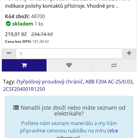
indikace polohy kontaktů přístroje. Vhodné pro ..
Kód zboží:
48700
skladem
1 ks
219,01 Kč
234,74 Kč
Cena bez DPH:
181,00 Kč
Tagy:
čtyřpólový proudový chránič
,
ABB F204 AC-25/0.03
,
2CSF204001R1250
Nenašli jste zboží nebo máte seznam od
elektrikáře?
Pošlete nám seznam materiálu a my Vám
připravíme cenovou nabídku na míru (
více