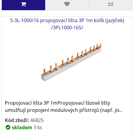
S-3L-1000/16 propojovací lišta 3P 1m kolík (jazýček)
/3PL1000-16S/
Propojovací lišta 3P 1mPropojovací fázové lišty
umožňují propojení modulových přístrojů (např. jis..
Kód zboží:
46825
skladem
3 ks