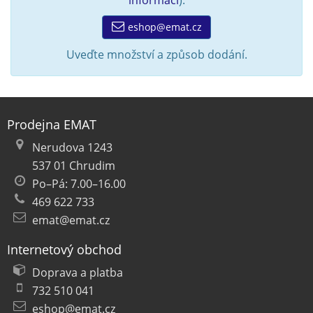
informací
).
eshop@emat.cz
Uveďte množství a způsob dodání.
Prodejna EMAT
Nerudova 1243
537 01 Chrudim
Po–Pá: 7.00–16.00
469 622 733
emat@emat.cz
Internetový obchod
Doprava a platba
732 510 041
eshop@emat.cz