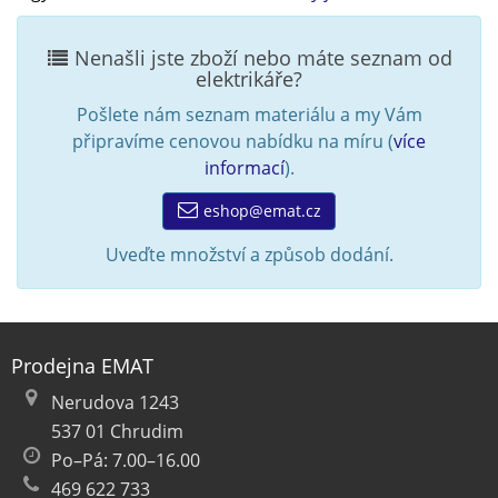
Nenašli jste zboží nebo máte seznam od
elektrikáře?
Pošlete nám seznam materiálu a my Vám
připravíme cenovou nabídku na míru (
více
informací
).
eshop@emat.cz
Uveďte množství a způsob dodání.
Prodejna EMAT
Nerudova 1243
537 01 Chrudim
Po–Pá: 7.00–16.00
469 622 733