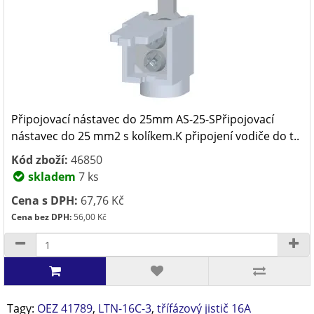
Připojovací nástavec do 25mm AS-25-SPřipojovací
nástavec do 25 mm2 s kolíkem.K připojení vodiče do t..
Kód zboží:
46850
skladem
7 ks
Cena s DPH:
67,76 Kč
Cena bez DPH:
56,00 Kč
Tagy:
OEZ 41789
,
LTN-16C-3
,
třífázový jistič 16A