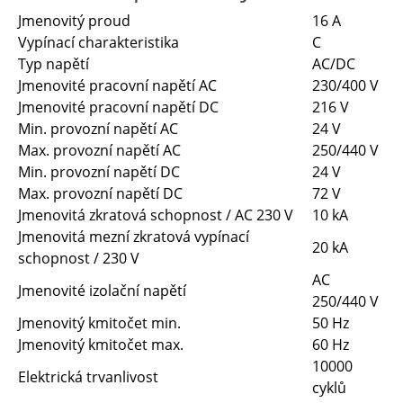
Jmenovitý proud
16 A
Vypínací charakteristika
C
Typ napětí
AC/DC
Jmenovité pracovní napětí AC
230/400 V
Jmenovité pracovní napětí DC
216 V
Min. provozní napětí AC
24 V
Max. provozní napětí AC
250/440 V
Min. provozní napětí DC
24 V
Max. provozní napětí DC
72 V
Jmenovitá zkratová schopnost / AC 230 V
10 kA
Jmenovitá mezní zkratová vypínací
20 kA
schopnost / 230 V
AC
Jmenovité izolační napětí
250/440 V
Jmenovitý kmitočet min.
50 Hz
Jmenovitý kmitočet max.
60 Hz
10000
Elektrická trvanlivost
cyklů