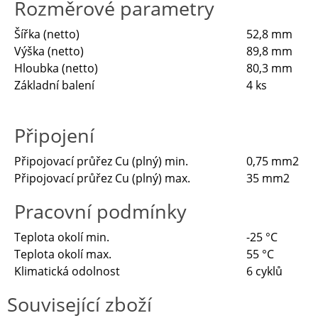
Rozměrové parametry
Šířka (netto)
52,8 mm
Výška (netto)
89,8 mm
Hloubka (netto)
80,3 mm
Základní balení
4 ks
Připojení
Připojovací průřez Cu (plný) min.
0,75 mm2
Připojovací průřez Cu (plný) max.
35 mm2
Pracovní podmínky
Teplota okolí min.
-25 °C
Teplota okolí max.
55 °C
Klimatická odolnost
6 cyklů
Související zboží