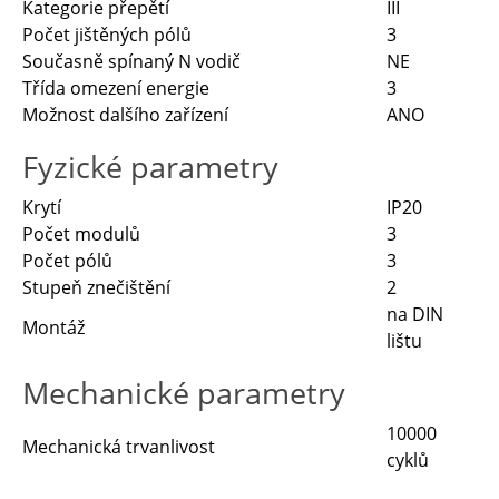
Kategorie přepětí
III
Počet jištěných pólů
3
Současně spínaný N vodič
NE
Třída omezení energie
3
Možnost dalšího zařízení
ANO
Fyzické parametry
Krytí
IP20
Počet modulů
3
Počet pólů
3
Stupeň znečištění
2
na DIN
Montáž
lištu
Mechanické parametry
10000
Mechanická trvanlivost
cyklů